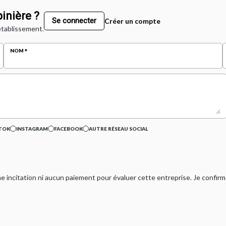
inière ?
Se connecter
Créer un compte
 établissement.
NOM
TOK
INSTAGRAM
FACEBOOK
AUTRE RÉSEAU SOCIAL
ucune incitation ni aucun paiement pour évaluer cette entreprise. Je confi