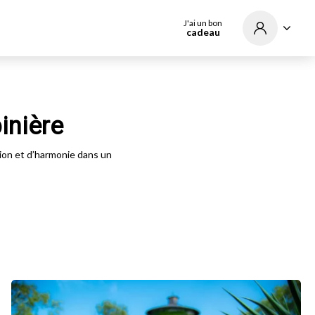
J'ai un bon
cadeau
inière
tion et d’harmonie dans un