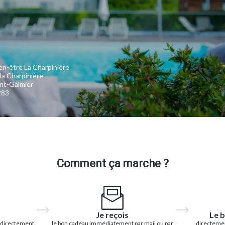
en-être La Charpinière
 la Charpinière
nt-Galmier
283
Comment ça marche ?
Je reçois
Le b
 directement
le bon cadeau immédiatement par mail ou par
directemen