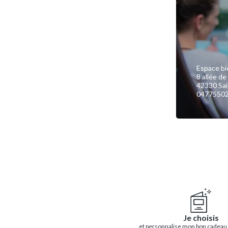
Espace bi
8 allée de
42330 Sai
0477550
Je choisis
et personnalise mon bon cadeau