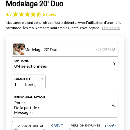
Modelage 20' Duo
4.7
27 avis
Massage relaxant dont l’objectif est la détente. Avec l’utilisation d’une huile
parfumée : les mouvements sont amples, lents, enveloppant...
Lire la suite
Modelage 20' Duo
+ 23 OFFRES
OPTIONS
0
/4 selectionnées
QUANTITÉ
1
bon(s)
PERSONNALISATION
Pour :
De la part de :
Message :
VERSION IMPRIMÉE
€
VERSION DIGITALE
GRATUIT
+
5.99
*