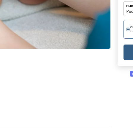
PER
Pou
V
E