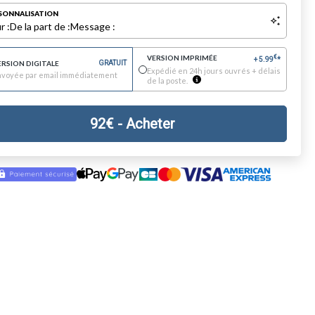
SONNALISATION
r :
De la part de :
Message :
VERSION IMPRIMÉE
€
+
5.99
*
ERSION DIGITALE
GRATUIT
Expédié en 24h jours ouvrés + délais
nvoyée par email immédiatement
de la poste.
92
€
- Acheter