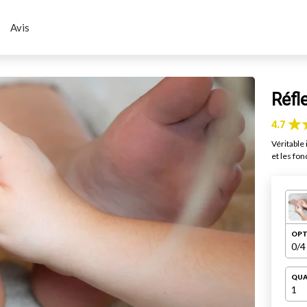
Avis
Réfl
4.7
Véritable 
et les fon
OPT
0
/4
QUA
1