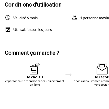
Conditions d'utilisation
Validité 6 mois
1 personne max
Utilisable tous les jours
Comment ça marche ?
Je choisis
Je reçoi
et personnalise mon bon cadeau directement
le bon cadeau immédiatemen
en ligne
voie postal