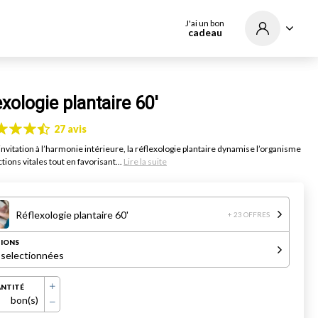
J'ai un bon
cadeau
exologie plantaire 60'
27 avis
invitation à l’harmonie intérieure, la réflexologie plantaire dynamise l’organisme
ctions vitales tout en favorisant...
Lire la suite
Réflexologie plantaire 60'
+ 23 OFFRES
IONS
 selectionnées
NTITÉ
bon(s)